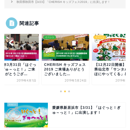
秋田県秋田市【3/23】「CHERISH キッズフェス2019」に出演します！
関連記事
ント
イベント
イベント
19年3月31日「はぐっ
CHERISH キッズフェス
【12月22日開催】
！ぎゅ～っと！」ご来
2019 ご来場ありがとう
県仙北市「サンタが
りがとうござ...
ございました...
ほにやってくる」昼の.
2019年4月1日
2019年3月24日
2019年1
愛媛県新居浜市【3/31】「はぐっと！ぎ
ゅ～っと！」に出演します！