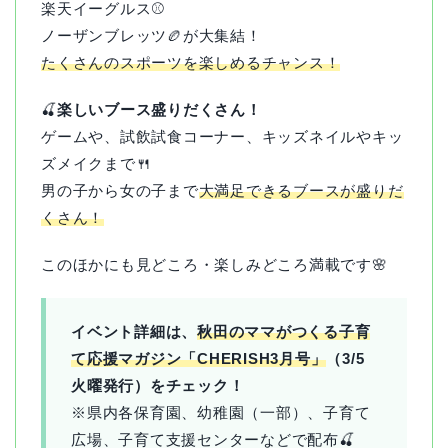
楽天イーグルス⚾️
ノーザンブレッツ🏉が大集結！
たくさんのスポーツを楽しめるチャンス！
🍒
楽しいブース盛りだくさん！
ゲームや、試飲試食コーナー、キッズネイルやキッ
ズメイクまで🍴
男の子から女の子まで
大満足できるブースが盛りだ
くさん！
このほかにも見どころ・楽しみどころ満載です🌸
イベント詳細は、
秋田のママがつくる子育
て応援マガジン「CHERISH3月号」
（3/5
火曜発行）をチェック！
※県内各保育園、幼稚園（一部）、子育て
広場、子育て支援センターなどで配布🍒