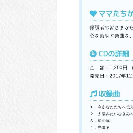
ママたちが
保護者の皆さまか
心を癒やす楽曲を
CDの詳細
金 額：1,200円
発売日：2017年1
収録曲
１．今あなたたちへ伝
２．太陽みたいなきみ
３．緑の庭
４．光降る