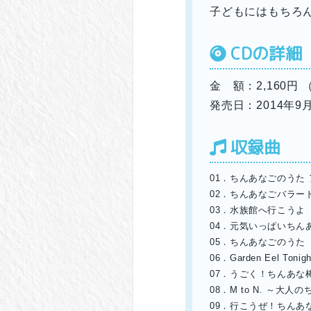
子どもにはもちろ
CDの詳細
金 額：2,160円
発売日：2014年9
収録曲
01．ちんあなごのうた ア
02．ちんあなごバラー
03．水族館へ行こうよ
04．元気いっぱいちん
05．ちんあなごのうた 
06．Garden Eel T
07．うごく！ちんあな
08．M to N. ～大
09．行こうぜ！ちんあ