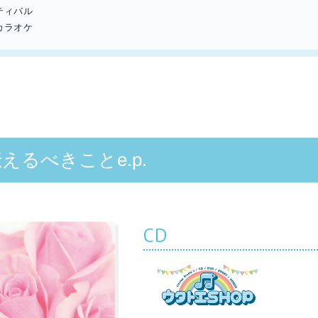
ティバル
カラオケ
るべきことe.p.
CD