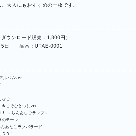
ん、大人にもおすすめの一枚です。
 （ダウンロード販売：1,800円）
月5日 品番：UTAE-0001
ルバムver.
ド
あなご
今こそひとつにver.
onight！ ～ちんあなごラップ～
棒のテーマ
人のちんあなごラブバラード～
なＧＯ！