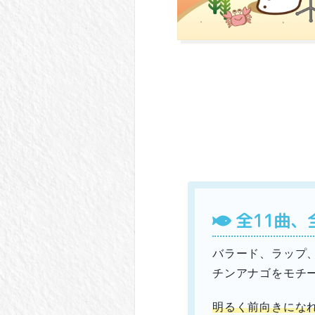
全11曲、
バラード、ラップ
チンアナゴをモチ
明るく前向きにな