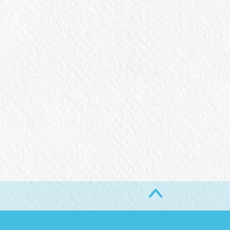
般社団法人日本野球機構「BT
絵本「とびだせ! ちんあなご! ゆ
ール ルール説明動画」制作
うえんちはおおさわぎ」発売！
2022年3月18日
2017年11月4