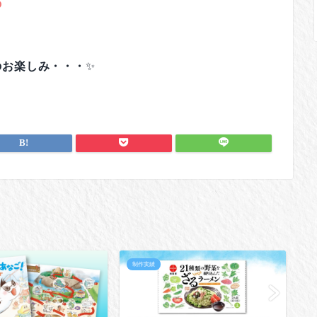
の
のお楽しみ・・・
✨
制作実績
制