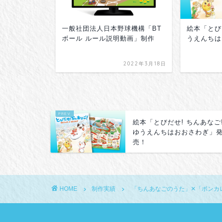
ラーメン」
一般社団法人日本野球機構「BT
絵本「とび
ボール ルール説明動画」制作
うえんちは
2018年6月19日
2022年3月18日
絵本「とびだせ! ちんあなご
ゆうえんちはおおさわぎ」
売！
HOME
制作実績
「ちんあなごのうた」✕「ボンカ