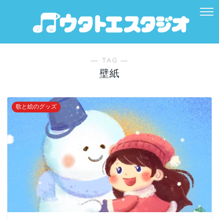
― TAG ―
壁紙
歌と絵のグッズ