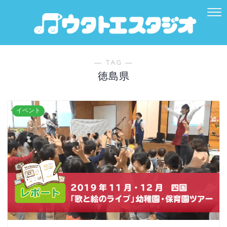
― TAG ―
徳島県
イベント